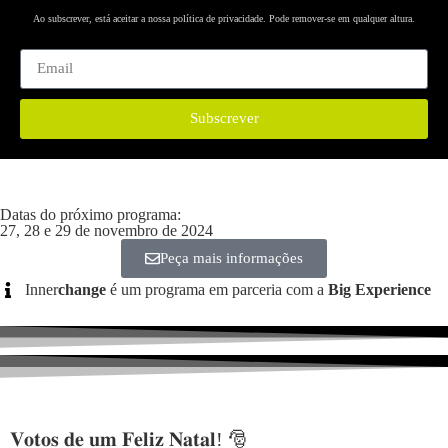
Ao subscrever, está aceitar a nossa política de privacidade. Pode remover-se em qualquer altura.
Subscrever
Datas do próximo programa:
27, 28 e 29 de novembro de 2024
Peça mais informações
Inner
change
é um programa em parceria com a
Big Experience
𝐕𝐨𝐭𝐨𝐬 𝐝𝐞 𝐮𝐦 𝐅𝐞𝐥𝐢𝐳 𝐍𝐚𝐭𝐚𝐥! 🎅