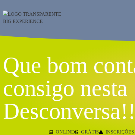
Que bom cont
consigo nesta
Desconversa!
ONLINE
GRÁTIS
INSCRIÇÕES