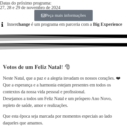
Datas do próximo programa:
27, 28 e 29 de novembro de 2024
Peça mais informações
Inner
change
é um programa em parceria com a
Big Experience
𝐕𝐨𝐭𝐨𝐬 𝐝𝐞 𝐮𝐦 𝐅𝐞𝐥𝐢𝐳 𝐍𝐚𝐭𝐚𝐥! 🎅
Neste Natal, que a paz e a alegria invadam os nossos corações. ❤️
Que a esperança e a harmonia estejam presentes em todos os
contextos da nossa vida pessoal e profissional.
Desejamos a todos um Feliz Natal e um próspero Ano Novo,
repleto de saúde, amor e realizações.
Que esta época seja marcada por momentos especiais ao lado
daqueles que amamos.