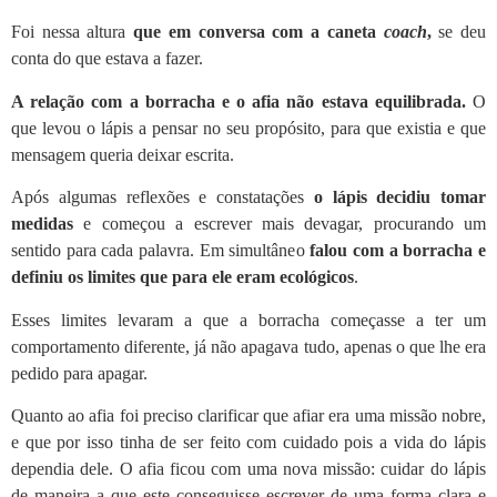
Foi nessa altura
que em conversa com a caneta
coach
,
se deu
conta do que estava a fazer.
A relação com a borracha e o afia não estava equilibrada.
O
que levou o lápis a pensar no seu propósito, para que existia e que
mensagem queria deixar escrita.
Após algumas reflexões e constatações
o lápis decidiu tomar
medidas
e começou a escrever mais devagar, procurando um
sentido para cada palavra. Em simultâneo
falou com a borracha e
definiu os limites que para ele eram ecológicos
.
Esses limites levaram a que a borracha começasse a ter um
comportamento diferente, já não apagava tudo, apenas o que lhe era
pedido para apagar.
Quanto ao afia foi preciso clarificar que afiar era uma missão nobre,
e que por isso tinha de ser feito com cuidado pois a vida do lápis
dependia dele. O afia ficou com uma nova missão: cuidar do lápis
de maneira a que este conseguisse escrever de uma forma clara e