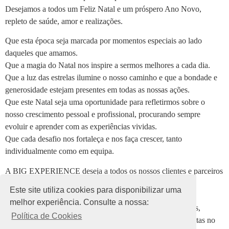
Desejamos a todos um Feliz Natal e um próspero Ano Novo,
repleto de saúde, amor e realizações.
Que esta época seja marcada por momentos especiais ao lado
daqueles que amamos.
Que a magia do Natal nos inspire a sermos melhores a cada dia.
Que a luz das estrelas ilumine o nosso caminho e que a bondade e
generosidade estejam presentes em todas as nossas ações.
Que este Natal seja uma oportunidade para refletirmos sobre o
nosso crescimento pessoal e profissional, procurando sempre
evoluir e aprender com as experiências vividas.
Que cada desafio nos fortaleça e nos faça crescer, tanto
individualmente como em equipa.
A BIG EXPERIENCE deseja a todos os nossos clientes e parceiros
um Natal repleto de união e inspiração para continuarmos a
Este site utiliza cookies para disponibilizar uma
desenhar o caminho em conjunto!
melhor experiência. Consulte a nossa:
Que possamos continuar a compartilhar momentos especiais,
Política de Cookies
construir laços ainda mais fortes e alcançar grandes conquistas no